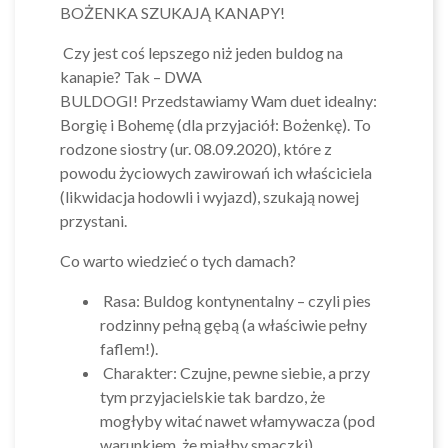
BOŻENKA SZUKAJĄ KANAPY!
Czy jest coś lepszego niż jeden buldog na
kanapie? Tak – DWA
BULDOGI! Przedstawiamy Wam duet idealny:
Borgię i Bohemę (dla przyjaciół: Bożenkę). To
rodzone siostry (ur. 08.09.2020), które z
powodu życiowych zawirowań ich właściciela
(likwidacja hodowli i wyjazd), szukają nowej
przystani.
Co warto wiedzieć o tych damach?
Rasa: Buldog kontynentalny – czyli pies
rodzinny pełną gębą (a właściwie pełny
faflem!).
Charakter: Czujne, pewne siebie, a przy
tym przyjacielskie tak bardzo, że
mogłyby witać nawet włamywacza (pod
warunkiem, że miałby smaczki).