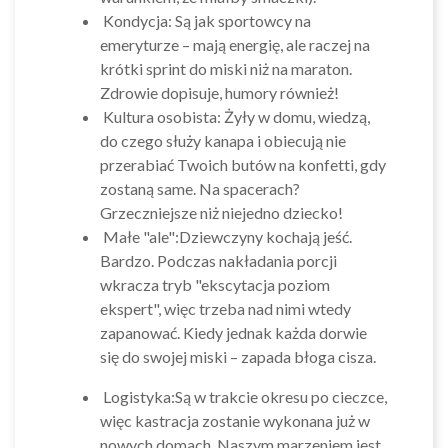
Kondycja: Są jak sportowcy na
emeryturze – mają energię, ale raczej na
krótki sprint do miski niż na maraton.
Zdrowie dopisuje, humory również!
Kultura osobista: Żyły w domu, wiedzą,
do czego służy kanapa i obiecują nie
przerabiać Twoich butów na konfetti, gdy
zostaną same. Na spacerach?
Grzeczniejsze niż niejedno dziecko!
Małe "ale":Dziewczyny kochają jeść.
Bardzo. Podczas nakładania porcji
wkracza tryb "ekscytacja poziom
ekspert", więc trzeba nad nimi wtedy
zapanować. Kiedy jednak każda dorwie
się do swojej miski – zapada błoga cisza.
Logistyka:Są w trakcie okresu po cieczce,
więc kastracja zostanie wykonana już w
nowych domach. Naszym marzeniem jest