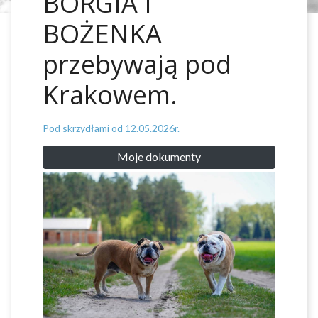
BORGIA I
BOŻENKA
przebywają pod
Krakowem.
Pod skrzydłami od 12.05.2026r.
Moje dokumenty